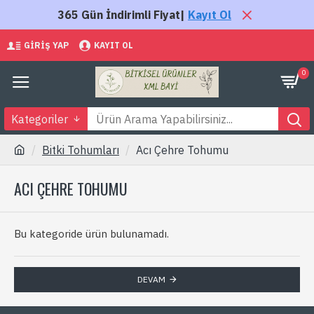
365 Gün İndirimli Fiyat|
Kayıt Ol
GIRIŞ YAP
KAYIT OL
0
Kategoriler
Bitki Tohumları
Acı Çehre Tohumu
ACI ÇEHRE TOHUMU
Bu kategoride ürün bulunamadı.
DEVAM