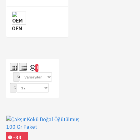
OEM
0
Sırala:
Göster:
-33