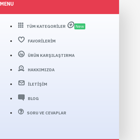
MENU
TÜM KATEGORILER
New
FAVORILERIM
ÜRÜN KARŞILAŞTIRMA
HAKKIMIZDA
İLETIŞIM
BLOG
SORU VE CEVAPLAR