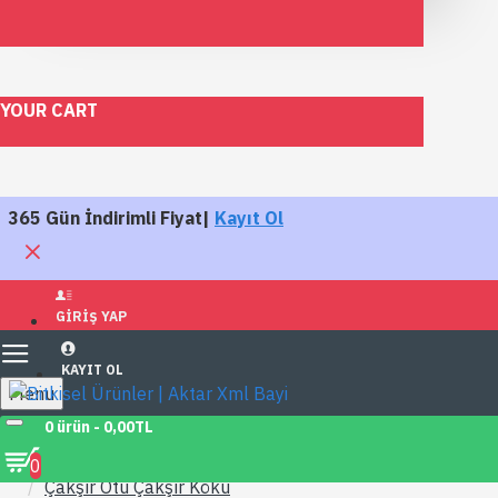
YOUR CART
365 Gün İndirimli Fiyat|
Kayıt Ol
GIRIŞ YAP
KAYIT OL
Menu
0 ürün - 0,00TL
Bitkisel Doğal Ürünler
Şifalı Bitkiler
0
Çakşır Otu Çakşır Kökü