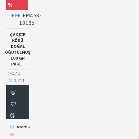
%
OEM
OEM458-
10186
ÇAKŞIR
KÖKÜ
DOĞAL
ÖĞÜTÜLMÜŞ
100 GR
PAKET
154,14TL
231,21TL
Hemen Al