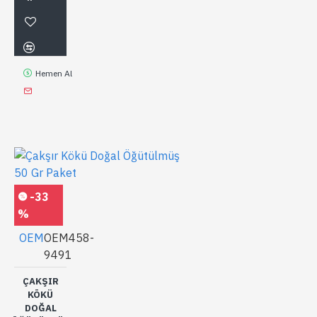
Hemen Al
-33
%
OEM
OEM458-
9491
ÇAKŞIR
KÖKÜ
DOĞAL