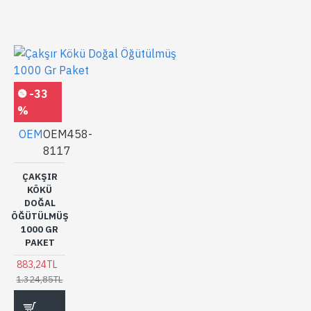
-33
%
OEM
OEM458-
8117
ÇAKŞIR
KÖKÜ
DOĞAL
ÖĞÜTÜLMÜŞ
1000 GR
PAKET
883,24TL
1.324,85TL