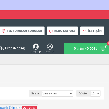
SIK SORULAN SORULAR
BLOG SAYFASI
İLETIŞIM
Dropshipping
0 ürün - 0,00TL
Giriş Yap
Kayıt Ol
Sırala:
Göster:
-33 %