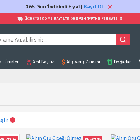
365 Gün İndirimli Fiyat|
Kayıt Ol
ÜCRETSIZ XML BAYILIK DROPSHIPPING FIRSATI !!!
ı Ürünler
Xml Bayilik
Alış Veriş Zamanı
Doğadan
ştır
0
-33 %
-33 %