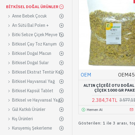
BITKISEL DOĞAL ÜRÜNLER
Anne Bebek Çocuk
Arı Sütü Bal Polen +
Bitki Sebze Çiçek Meyve Tohumları
Bitkisel Çay Toz Karışım
Bitkisel Doğal Macun
Bitkisel Doğal Sular
Bitkisel Ekstrat Tentür Konsantre
OEM
OEM45
Bitkisel Hayvansal Yağ
ALTIN ÇIÇEĞI OTU DOĞAL
ÇIÇEK 1000 GR PAK
Bitkisel Kapsül Tablet
2.384,74TL
3.577,1
Bitkisel ve Hayvansal Yağlar
Gül Katkılı Ürünler
Hemen Al
Kış Ürünleri
Gösterilen: 1 ile 3 arası, t
Kuruyemiş Şekerleme