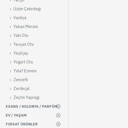
Tarçın
Üzüm Çekirdeği
Vanilya
Yaban Mersini
Yakı Otu
Yavşan Otu
Yeşilçay
Yoğurt Otu
Yulaf Ezmesi
Zencefil
Zerdeçal
Zeytin Yaprağı
ESANS / KOLONYA / PARFÜM
EV / YAŞAM
FIRSAT ÜRÜNLER