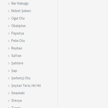
Nar Kabuğu
Nöbet Şekeri
Oğul Otu
Okaliptus
Papatya
Pelin Otu
Reyhan
Safran
Şahtere
Şap
Şerbetçi Otu
Şeytan Tersi, Hıt Hıt
Sinameki
Stevya