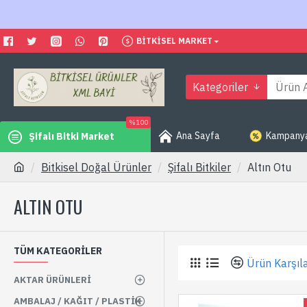
BITKISEL MARKET
Kategoriler
%100
Ana Sayfa
Kampanyal
Şifalı Bitki Market
Bitkisel Doğal Ürünler
Şifalı Bitkiler
Altın Otu
ALTIN OTU
TÜM KATEGORILER
Ürün Karşıla
AKTAR ÜRÜNLERI
AMBALAJ / KAĞIT / PLASTIK