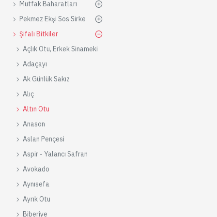
Mutfak Baharatları
Pekmez Ekşi Sos Sirke
Şifalı Bitkiler
Açlık Otu, Erkek Sinameki
Adaçayı
Ak Günlük Sakız
Alıç
Altın Otu
Anason
Aslan Pençesi
Aspir - Yalancı Safran
Avokado
Aynısefa
Ayrık Otu
Biberiye