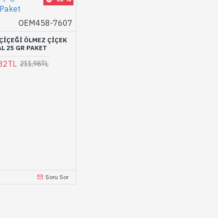
OEM458-7607
 ÇIÇEĞI ÖLMEZ ÇIÇEK
L 25 GR PAKET
32TL
211,98TL
Soru Sor