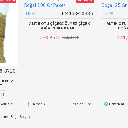
OEM
OEM458-10886
OEM
ALTIN OTU ÇIÇEĞI ÖLMEZ ÇIÇEK
ALTIN OTU
DOĞAL 100 GR PAKET
DOĞA
370,96TL
141,
556,44TL
8-8710
 ÖLMEZ
ET
1TL
Soru Sor
Hemen Al
Soru Sor
Hemen Al
oplam: 3 (1 Sayfa)