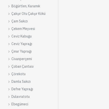
Böğürtlen, Karamık
Çakşır Otu Çakşır Kökü
Çam Sakızı
Çekem Meyvesi
Ceviz Kabuğu
Ceviz Yaprağı
Çınar Yaprağı
Civanperçemi
Çoban Çantası
Çörekotu
Damla Sakızı
Defne Yaprağı
Dulavratotu
Ebegümeci