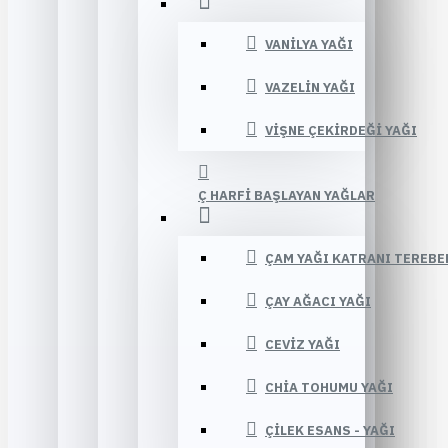
VANILYA YAĞI
VAZELIN YAĞI
VIŞNE ÇEKIRDEĞI YAĞI
Ç HARFI BAŞLAYAN YAĞLAR
ÇAM YAĞI KATRANI TEREBE
ÇAY AĞACI YAĞI
CEVIZ YAĞI
CHIA TOHUMU YAĞI
ÇILEK ESANS - YAĞI