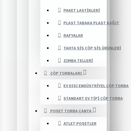
PAKET LASTIKLERI
PLAST TABAKA PLAST KAĞIT
RAFYALAR
TAHTA ŞIŞ ÇÖP ŞIŞ ÜRÜNLERI
ZIMBA TELLERI
ÇÖP TORBALARI
EV DIŞI ENDÜSTRIYEL ÇÖP TORBA
STANDART EV TIPI ÇÖP TORBA
POŞET TORBA ÇANTA
ATLET POŞETLER