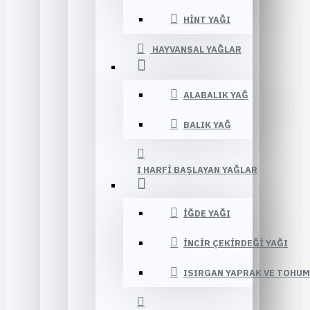
HINT YAĞI
HAYVANSAL YAĞLAR
ALABALIK YAĞ
BALIK YAĞ
I HARFI BAŞLAYAN YAĞLAR
İĞDE YAĞI
İNCIR ÇEKIRDEĞI YAĞI
ISIRGAN YAPRAK VE TOHUM