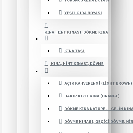
TURUNCU GIDA BOYASI
YEŞIL GIDA BOYASI
KINA, HINT KINASI, DÖKME KINA
KINA TAŞI
KINA, HINT KINASI, DÖVME
AÇIK KAHVERENGI (LIGHT BROWN)
BAKIR KIZIL KINA (ORANGE)
DÖKME KINA NATUREL - GELIN KIN
DÖVME KINASI, GEÇICI DÖVME, HI