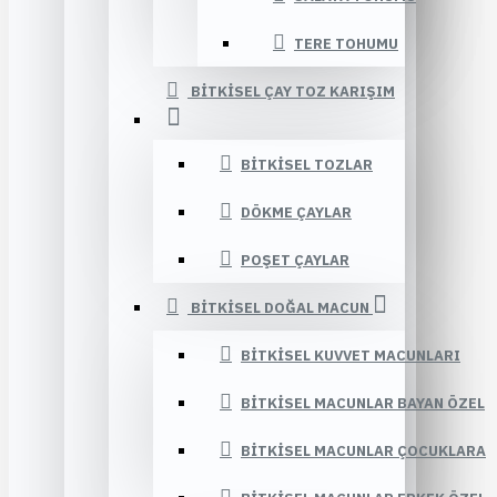
TERE TOHUMU
BITKISEL ÇAY TOZ KARIŞIM
BITKISEL TOZLAR
DÖKME ÇAYLAR
POŞET ÇAYLAR
BITKISEL DOĞAL MACUN
BITKISEL KUVVET MACUNLARI
BITKISEL MACUNLAR BAYAN ÖZEL
BITKISEL MACUNLAR ÇOCUKLARA