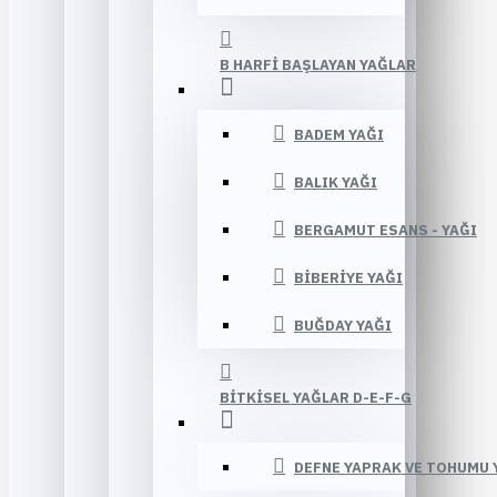
B HARFI BAŞLAYAN YAĞLAR
BADEM YAĞI
BALIK YAĞI
BERGAMUT ESANS - YAĞI
BIBERIYE YAĞI
BUĞDAY YAĞI
BITKISEL YAĞLAR D-E-F-G
DEFNE YAPRAK VE TOHUMU 