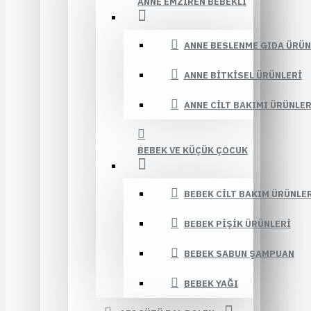
ANNE EMZIREN BEBEKLI
ANNE BESLENME GIDA ÜRÜN
ANNE BITKISEL ÜRÜNLERI
ANNE CILT BAKIMI ÜRÜNLER
BEBEK VE KÜÇÜK ÇOCUK
BEBEK CILT BAKIM ÜRÜNLE
BEBEK PIŞIK ÜRÜNLERI
BEBEK SABUN ŞAMPUAN
BEBEK YAĞI