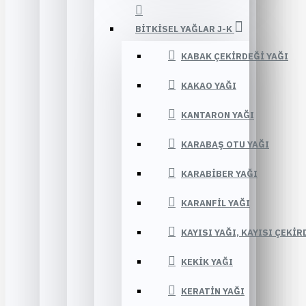
BITKISEL YAĞLAR J-K
KABAK ÇEKIRDEĞI YAĞI
KAKAO YAĞI
KANTARON YAĞI
KARABAŞ OTU YAĞI
KARABIBER YAĞI
KARANFIL YAĞI
KAYISI YAĞI, KAYISI ÇEKIR
KEKIK YAĞI
KERATIN YAĞI