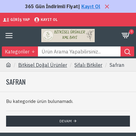
365 Gün İndirimli Fiyat|
Kayıt Ol
GIRIŞ YAP
KAYIT OL
0
Kategoriler
Bitkisel Doğal Ürünler
Şifalı Bitkiler
Safran
SAFRAN
Bu kategoride ürün bulunamadı.
DEVAM