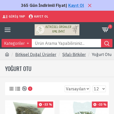
365 Gün İndirimli Fiyat|
Kayıt Ol
GIRIŞ YAP
KAYIT OL
0
Kategoriler
Bitkisel Doğal Ürünler
Şifalı Bitkiler
Yoğurt Otu
YOĞURT OTU
0
-33 %
-33 %