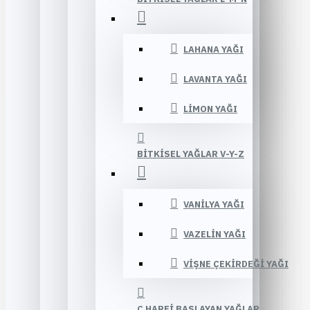
LAHANA YAĞI
LAVANTA YAĞI
LIMON YAĞI
BITKISEL YAĞLAR V-Y-Z
VANILYA YAĞI
VAZELIN YAĞI
VIŞNE ÇEKIRDEĞI YAĞI
Ç HARFI BAŞLAYAN YAĞLAR