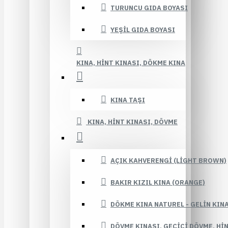
TURUNCU GIDA BOYASI
YEŞIL GIDA BOYASI
KINA, HINT KINASI, DÖKME KINA
KINA TAŞI
KINA, HINT KINASI, DÖVME
AÇIK KAHVERENGI (LIGHT BROWN)
BAKIR KIZIL KINA (ORANGE)
DÖKME KINA NATUREL - GELIN KIN
DÖVME KINASI, GEÇICI DÖVME, HI