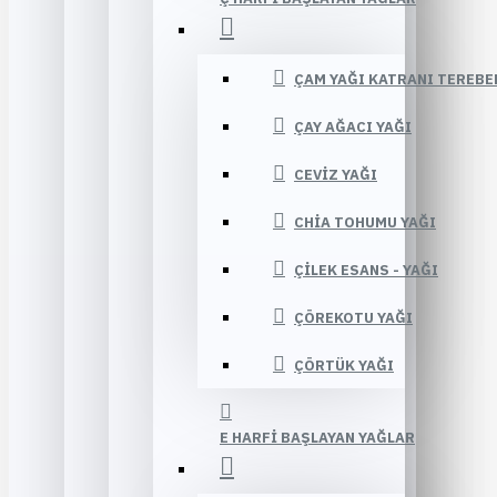
ÇAM YAĞI KATRANI TEREBE
ÇAY AĞACI YAĞI
CEVIZ YAĞI
CHIA TOHUMU YAĞI
ÇILEK ESANS - YAĞI
ÇÖREKOTU YAĞI
ÇÖRTÜK YAĞI
E HARFI BAŞLAYAN YAĞLAR