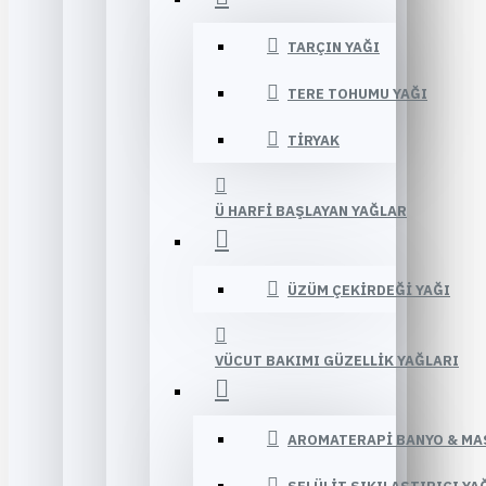
TARÇIN YAĞI
TERE TOHUMU YAĞI
TIRYAK
Ü HARFI BAŞLAYAN YAĞLAR
ÜZÜM ÇEKIRDEĞI YAĞI
VÜCUT BAKIMI GÜZELLIK YAĞLARI
AROMATERAPI BANYO & MA