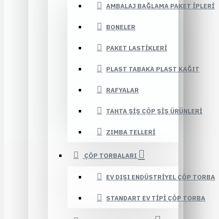
AMBALAJ BAĞLAMA PAKET İPLERI
BONELER
PAKET LASTIKLERI
PLAST TABAKA PLAST KAĞIT
RAFYALAR
TAHTA ŞIŞ ÇÖP ŞIŞ ÜRÜNLERI
ZIMBA TELLERI
ÇÖP TORBALARI
EV DIŞI ENDÜSTRIYEL ÇÖP TORBA
STANDART EV TIPI ÇÖP TORBA