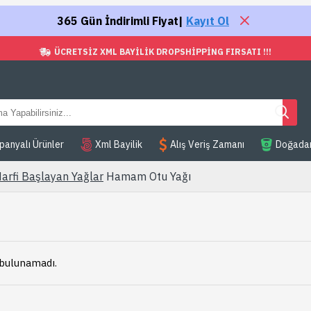
365 Gün İndirimli Fiyat|
Kayıt Ol
ÜCRETSIZ XML BAYILIK DROPSHIPPING FIRSATI !!!
anyalı Ürünler
Xml Bayilik
Alış Veriş Zamanı
Doğada
arfi Başlayan Yağlar
Hamam Otu Yağı
 bulunamadı.