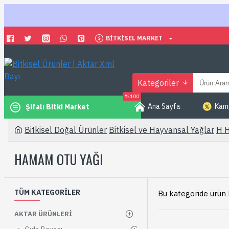
BITKISEL MARKET
Kategoriler
%100
Ana Sayfa
Kamp
Şifalı Bitki Market
Bitkisel Doğal Ürünler
Bitkisel ve Hayvansal Yağlar
H H
HAMAM OTU YAĞI
TÜM KATEGORILER
Bu kategoride ürün
AKTAR ÜRÜNLERI