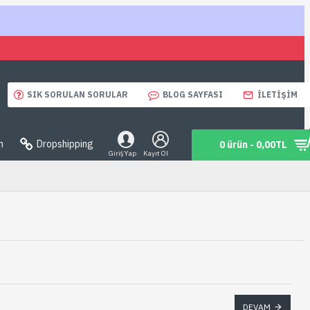
SIK SORULAN SORULAR
BLOG SAYFASI
İLETIŞIM
n
Dropshipping
0 ürün - 0,00TL
Giriş Yap
Kayıt Ol
DEVAM