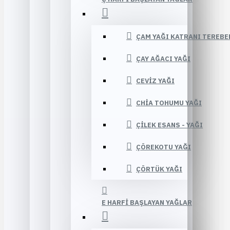
ÇAM YAĞI KATRANI TEREBE
ÇAY AĞACI YAĞI
CEVIZ YAĞI
CHIA TOHUMU YAĞI
ÇILEK ESANS - YAĞI
ÇÖREKOTU YAĞI
ÇÖRTÜK YAĞI
E HARFI BAŞLAYAN YAĞLAR