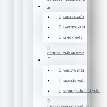
LAHANA YAĞI
LAVANTA YAĞI
LIMON YAĞI
BITKISEL YAĞLAR V-Y-Z
VANILYA YAĞI
VAZELIN YAĞI
VIŞNE ÇEKIRDEĞI YAĞI
Ç HARFI BAŞLAYAN YAĞLAR