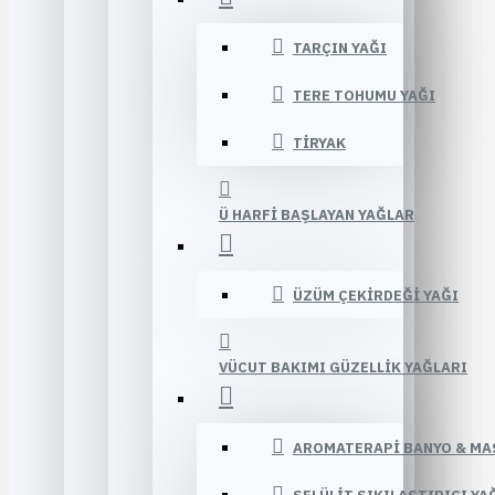
TARÇIN YAĞI
TERE TOHUMU YAĞI
TIRYAK
Ü HARFI BAŞLAYAN YAĞLAR
ÜZÜM ÇEKIRDEĞI YAĞI
VÜCUT BAKIMI GÜZELLIK YAĞLARI
AROMATERAPI BANYO & MA