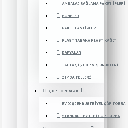
AMBALAJ BAĞLAMA PAKET İPLERI
BONELER
PAKET LASTIKLERI
PLAST TABAKA PLAST KAĞIT
RAFYALAR
TAHTA ŞIŞ ÇÖP ŞIŞ ÜRÜNLERI
ZIMBA TELLERI
ÇÖP TORBALARI
EV DIŞI ENDÜSTRIYEL ÇÖP TORBA
STANDART EV TIPI ÇÖP TORBA