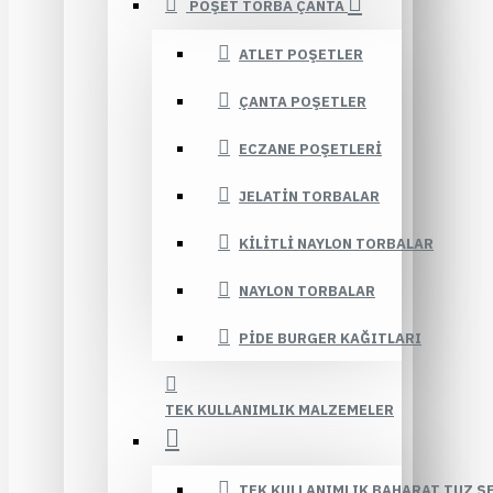
POŞET TORBA ÇANTA
ATLET POŞETLER
ÇANTA POŞETLER
ECZANE POŞETLERI
JELATIN TORBALAR
KILITLI NAYLON TORBALAR
NAYLON TORBALAR
PIDE BURGER KAĞITLARI
TEK KULLANIMLIK MALZEMELER
TEK KULLANIMLIK BAHARAT TUZ Ş