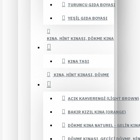
TURUNCU GIDA BOYASI
YEŞIL GIDA BOYASI
KINA, HINT KINASI, DÖKME KINA
KINA TAŞI
KINA, HINT KINASI, DÖVME
AÇIK KAHVERENGI (LIGHT BROWN)
BAKIR KIZIL KINA (ORANGE)
DÖKME KINA NATUREL - GELIN KIN
DÖVME KINASI, GEÇICI DÖVME, HI