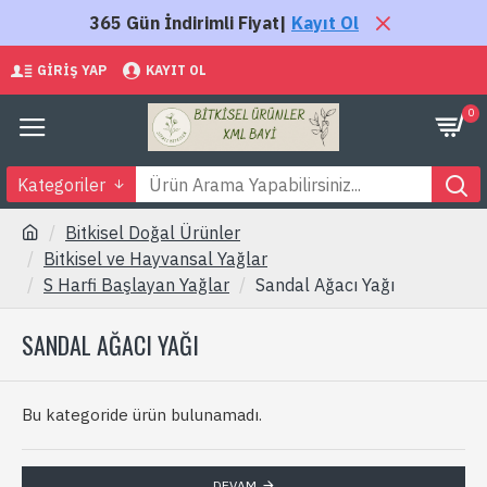
365 Gün İndirimli Fiyat|
Kayıt Ol
GIRIŞ YAP
KAYIT OL
0
Kategoriler
Bitkisel Doğal Ürünler
Bitkisel ve Hayvansal Yağlar
S Harfi Başlayan Yağlar
Sandal Ağacı Yağı
SANDAL AĞACI YAĞI
Bu kategoride ürün bulunamadı.
DEVAM