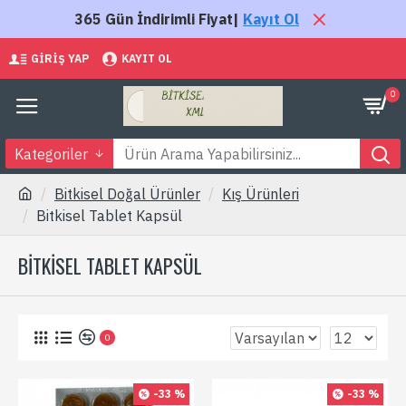
365 Gün İndirimli Fiyat|
Kayıt Ol
GIRIŞ YAP
KAYIT OL
0
Kategoriler
Bitkisel Doğal Ürünler
Kış Ürünleri
Bitkisel Tablet Kapsül
BITKISEL TABLET KAPSÜL
0
-33 %
-33 %