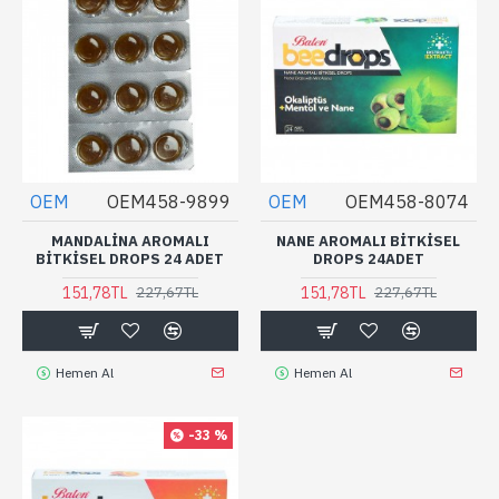
OEM
OEM458-9899
OEM
OEM458-8074
MANDALINA AROMALI
NANE AROMALI BITKISEL
BITKISEL DROPS 24 ADET
DROPS 24ADET
151,78TL
151,78TL
227,67TL
227,67TL
Hemen Al
Hemen Al
-33 %