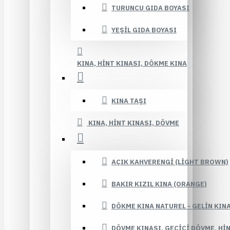
TURUNCU GIDA BOYASI
YEŞIL GIDA BOYASI
KINA, HINT KINASI, DÖKME KINA
KINA TAŞI
KINA, HINT KINASI, DÖVME
AÇIK KAHVERENGI (LIGHT BROWN)
BAKIR KIZIL KINA (ORANGE)
DÖKME KINA NATUREL - GELIN KIN
DÖVME KINASI, GEÇICI DÖVME, HI