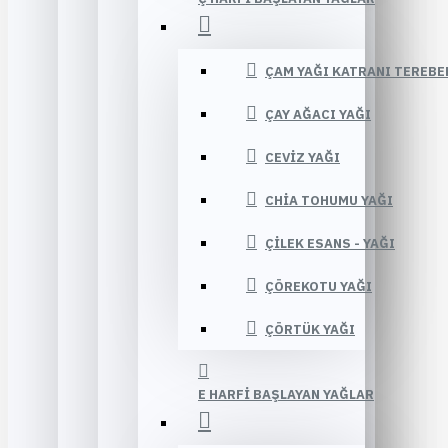
ÇAM YAĞI KATRANI TEREBE
ÇAY AĞACI YAĞI
CEVIZ YAĞI
CHIA TOHUMU YAĞI
ÇILEK ESANS - YAĞI
ÇÖREKOTU YAĞI
ÇÖRTÜK YAĞI
E HARFI BAŞLAYAN YAĞLAR