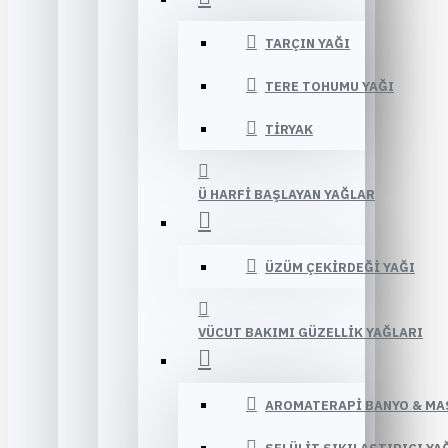
TARÇIN YAĞI
TERE TOHUMU YAĞI
TIRYAK
Ü HARFI BAŞLAYAN YAĞLAR
ÜZÜM ÇEKIRDEĞI YAĞI
VÜCUT BAKIMI GÜZELLIK YAĞLARI
AROMATERAPI BANYO & MA