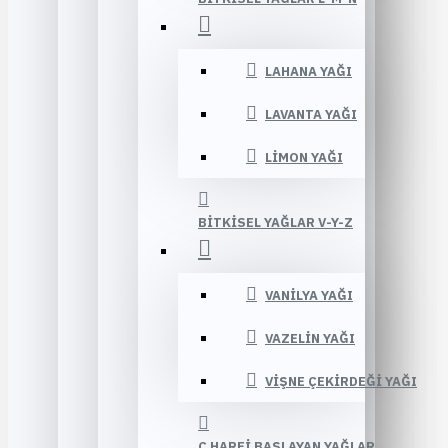
LAHANA YAĞI
LAVANTA YAĞI
LIMON YAĞI
BITKISEL YAĞLAR V-Y-Z
VANILYA YAĞI
VAZELIN YAĞI
VIŞNE ÇEKIRDEĞI YAĞI
Ç HARFI BAŞLAYAN YAĞLAR