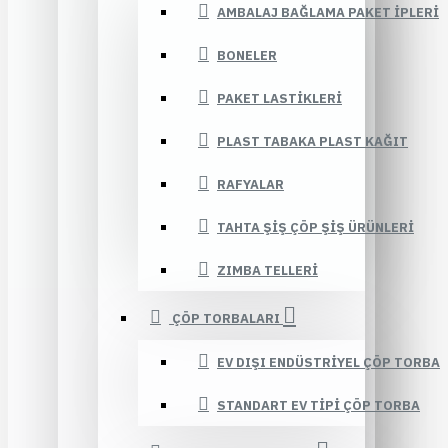
AMBALAJ BAĞLAMA PAKET İPLERI
BONELER
PAKET LASTIKLERI
PLAST TABAKA PLAST KAĞIT
RAFYALAR
TAHTA ŞIŞ ÇÖP ŞIŞ ÜRÜNLERI
ZIMBA TELLERI
ÇÖP TORBALARI
EV DIŞI ENDÜSTRIYEL ÇÖP TORBA
STANDART EV TIPI ÇÖP TORBA