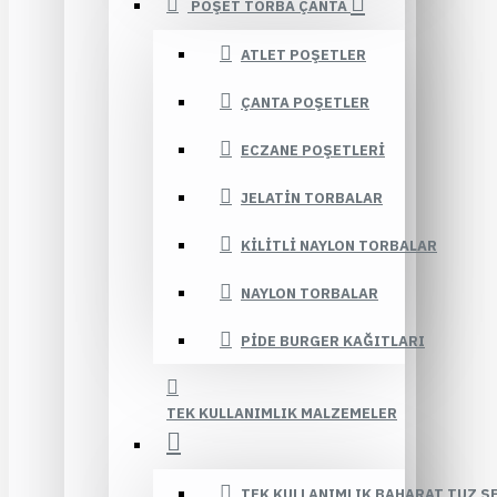
POŞET TORBA ÇANTA
ATLET POŞETLER
ÇANTA POŞETLER
ECZANE POŞETLERI
JELATIN TORBALAR
KILITLI NAYLON TORBALAR
NAYLON TORBALAR
PIDE BURGER KAĞITLARI
TEK KULLANIMLIK MALZEMELER
TEK KULLANIMLIK BAHARAT TUZ Ş