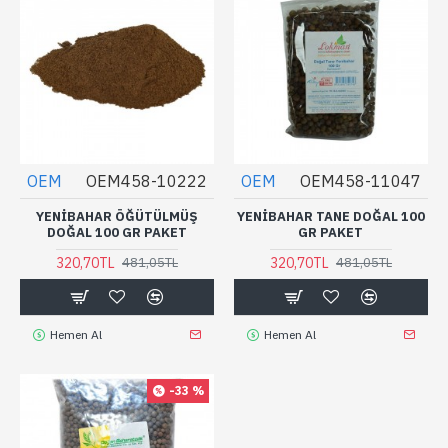
OEM
OEM458-10222
OEM
OEM458-11047
YENIBAHAR ÖĞÜTÜLMÜŞ
YENIBAHAR TANE DOĞAL 100
DOĞAL 100 GR PAKET
GR PAKET
320,70TL
320,70TL
481,05TL
481,05TL
Hemen Al
Hemen Al
-33 %