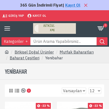
365 Gün İndirimli Fiyat|
Kayıt Ol
GIRIŞ YAP
KAYIT OL
0
Kategoriler
Bitkisel Doğal Ürünler
Mutfak Baharatları
Baharat Çeşitleri
Yenibahar
YENIBAHAR
0
-33 %
-33 %