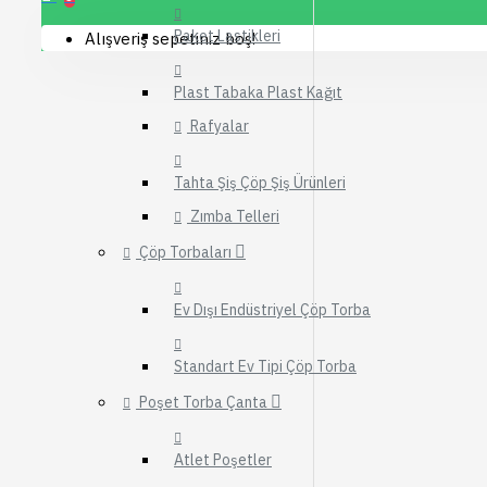
Ürünleri
Bitkisel Çay Toz K
Bitki Tohumları
Paket Lastikleri
Alışveriş sepetiniz boş!
Daha Fazla Göste
Biblo Tuz
Acı Bakla Tohumu
Sofralık Tuzlar
Esans Kolony
Plast Tabaka Plast Kağıt
Acı Çehre Tohumu
Parfüm
Tuz Bakım Ürünleri
Rafyalar
Anason Tohumu
Alkolsüz Esans, M
Tuz Çeşitleri
Ardıç Tohumu
Tahta Şiş Çöp Şiş Ürünleri
Deodorantlar
Daha Fazla Göster
Tüm Ürünleri Gör
Zımba Telleri
Kolonyalar
Tütsü ve Tütsülük
Çöp Torbaları
Sebze Tohumları
Parfümler
Tütsü Buhur Çeşitleri
Bamya Tohumu
Ev Dışı Endüstriyel Çöp Torba
Ev, Yaşam, Yap
Tütsü Buhur Kokuları
Dereotu Tohumu
Market
Tütsülük & Buhurdanlık
Standart Ev Tipi Çöp Torba
Havuç Tohumu
Yapı Market ve Hı
Poşet Torba Çanta
Ispanak Tohumu
Fırsat ve
Tüm Ürünleri Gör
Kampanyalar
Atlet Poşetler
En Çok Satılan Ür