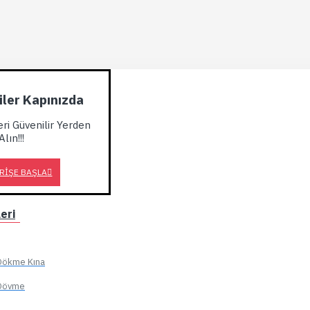
kiler Kapınızda
eri Güvenilir Yerden
Alın!!!
RIŞE BAŞLA
eri
, Dökme Kına
, Dövme