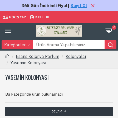
365 Gün İndirimli Fiyat|
Kayıt Ol
GIRIŞ YAP
KAYIT OL
0
Kategoriler
Esans Kolonya Parfüm
Kolonyalar
Yasemin Kolonyası
YASEMIN KOLONYASI
Bu kategoride ürün bulunamadı.
DEVAM