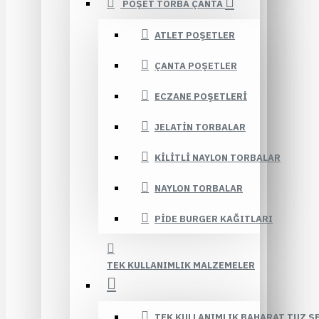
POŞET TORBA ÇANTA
ATLET POŞETLER
ÇANTA POŞETLER
ECZANE POŞETLERI
JELATIN TORBALAR
KILITLI NAYLON TORBALAR
NAYLON TORBALAR
PIDE BURGER KAĞITLARI
TEK KULLANIMLIK MALZEMELER
TEK KULLANIMLIK BAHARAT TUZ Ş