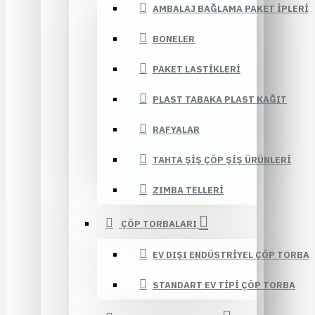
AMBALAJ BAĞLAMA PAKET İPLERI
BONELER
PAKET LASTIKLERI
PLAST TABAKA PLAST KAĞIT
RAFYALAR
TAHTA ŞIŞ ÇÖP ŞIŞ ÜRÜNLERI
ZIMBA TELLERI
ÇÖP TORBALARI
EV DIŞI ENDÜSTRIYEL ÇÖP TORBA
STANDART EV TIPI ÇÖP TORBA