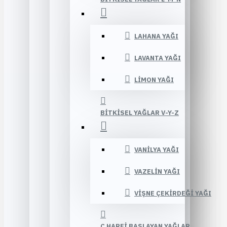
LAHANA YAĞI
LAVANTA YAĞI
LIMON YAĞI
BITKISEL YAĞLAR V-Y-Z
VANILYA YAĞI
VAZELIN YAĞI
VIŞNE ÇEKIRDEĞI YAĞI
Ç HARFI BAŞLAYAN YAĞLAR