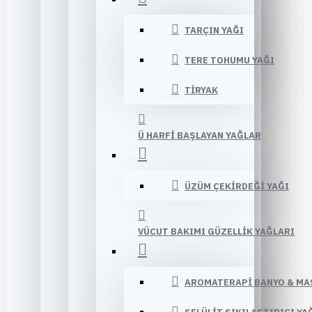
TARÇIN YAĞI
TERE TOHUMU YAĞI
TIRYAK
Ü HARFI BAŞLAYAN YAĞLAR
ÜZÜM ÇEKIRDEĞI YAĞI
VÜCUT BAKIMI GÜZELLIK YAĞLARI
AROMATERAPI BANYO & MA