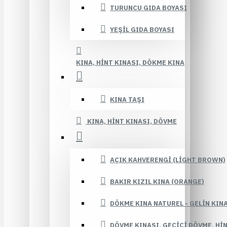
TURUNCU GIDA BOYASI
YEŞIL GIDA BOYASI
KINA, HINT KINASI, DÖKME KINA
KINA TAŞI
KINA, HINT KINASI, DÖVME
AÇIK KAHVERENGI (LIGHT BROWN)
BAKIR KIZIL KINA (ORANGE)
DÖKME KINA NATUREL - GELIN KIN
DÖVME KINASI, GEÇICI DÖVME, HI