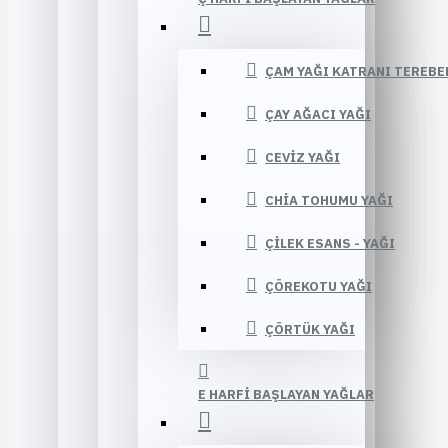
ÇAM YAĞI KATRANI TEREBE
ÇAY AĞACI YAĞI
CEVIZ YAĞI
CHIA TOHUMU YAĞI
ÇILEK ESANS - YAĞI
ÇÖREKOTU YAĞI
ÇÖRTÜK YAĞI
E HARFI BAŞLAYAN YAĞLAR