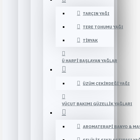
TARÇIN YAĞI
TERE TOHUMU YAĞI
TIRYAK
Ü HARFI BAŞLAYAN YAĞLAR
ÜZÜM ÇEKIRDEĞI YAĞI
VÜCUT BAKIMI GÜZELLIK YAĞLARI
AROMATERAPI BANYO & MA