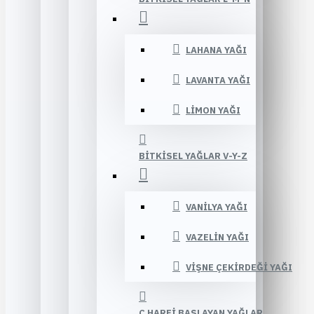
LAHANA YAĞI
LAVANTA YAĞI
LIMON YAĞI
BITKISEL YAĞLAR V-Y-Z
VANILYA YAĞI
VAZELIN YAĞI
VIŞNE ÇEKIRDEĞI YAĞI
Ç HARFI BAŞLAYAN YAĞLAR