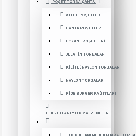
POŞET TORBA ÇANTA
ATLET POŞETLER
ÇANTA POŞETLER
ECZANE POŞETLERI
JELATIN TORBALAR
KILITLI NAYLON TORBALAR
NAYLON TORBALAR
PIDE BURGER KAĞITLARI
TEK KULLANIMLIK MALZEMELER
TEK KULLANIMLIK BAHARAT TUZ Ş