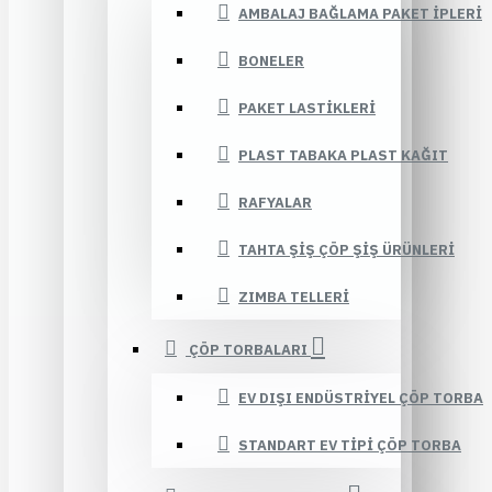
AMBALAJ BAĞLAMA PAKET İPLERI
BONELER
PAKET LASTIKLERI
PLAST TABAKA PLAST KAĞIT
RAFYALAR
TAHTA ŞIŞ ÇÖP ŞIŞ ÜRÜNLERI
ZIMBA TELLERI
ÇÖP TORBALARI
EV DIŞI ENDÜSTRIYEL ÇÖP TORBA
STANDART EV TIPI ÇÖP TORBA