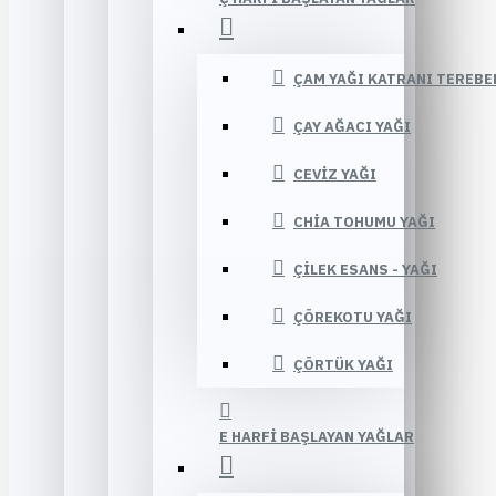
ÇAM YAĞI KATRANI TEREBE
ÇAY AĞACI YAĞI
CEVIZ YAĞI
CHIA TOHUMU YAĞI
ÇILEK ESANS - YAĞI
ÇÖREKOTU YAĞI
ÇÖRTÜK YAĞI
E HARFI BAŞLAYAN YAĞLAR