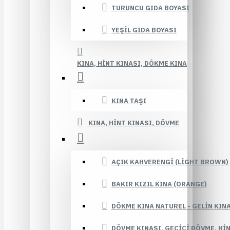
TURUNCU GIDA BOYASI
YEŞIL GIDA BOYASI
KINA, HINT KINASI, DÖKME KINA
KINA TAŞI
KINA, HINT KINASI, DÖVME
AÇIK KAHVERENGI (LIGHT BROWN)
BAKIR KIZIL KINA (ORANGE)
DÖKME KINA NATUREL - GELIN KIN
DÖVME KINASI, GEÇICI DÖVME, HI