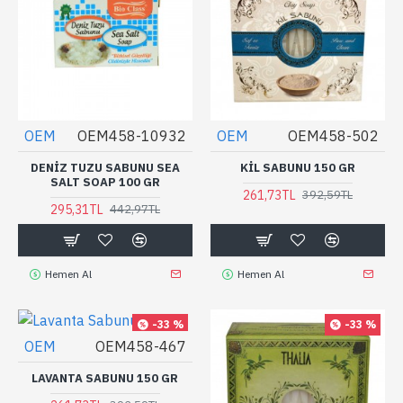
OEM
OEM458-10932
OEM
OEM458-502
DENIZ TUZU SABUNU SEA
KIL SABUNU 150 GR
SALT SOAP 100 GR
261,73TL
392,59TL
295,31TL
442,97TL
Hemen Al
Hemen Al
-33 %
-33 %
OEM
OEM458-467
LAVANTA SABUNU 150 GR