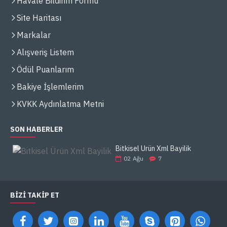
Havale Bildirim Formu
Site Haritası
Markalar
Alışveriş Listem
Ödül Puanlarım
Bakiye İşlemlerim
KVKK Aydınlatma Metni
SON HABERLER
Bitkisel Ürün Xml Bayilik
02
Ağu
7
BIZI TAKIP ET