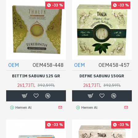
-33 %
-33 %
OEM
OEM458-448
OEM
OEM458-457
BITTIM SABUNU 125 GR
DEFNE SABUNU 150GR
261,73TL
261,73TL
392,59TL
392,59TL
Hemen Al
Hemen Al
-33 %
-33 %