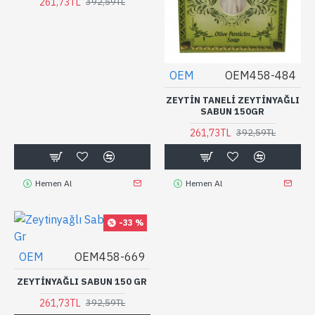
261,73TL
392,59TL
OEM
OEM458-484
ZEYTIN TANELI ZEYTINYAĞLI
SABUN 150GR
261,73TL
392,59TL
Hemen Al
Hemen Al
-33 %
OEM
OEM458-669
ZEYTINYAĞLI SABUN 150 GR
261,73TL
392,59TL