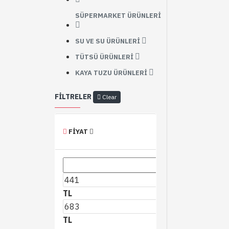
SÜPERMARKET ÜRÜNLERI
SU VE SU ÜRÜNLERI
TÜTSÜ ÜRÜNLERI
KAYA TUZU ÜRÜNLERI
FILTRELER
Clear
FIYAT
TL
TL