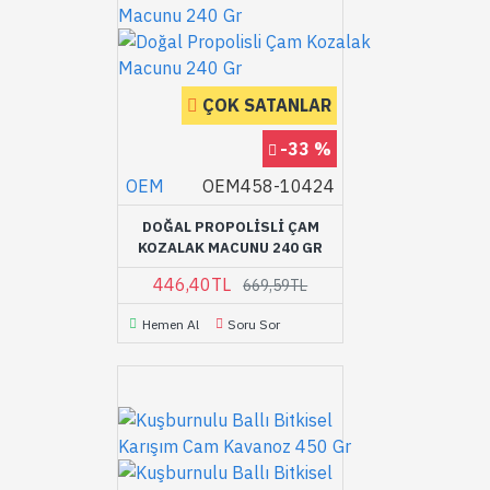
ÇOK SATANLAR
-33 %
OEM
OEM458-10424
DOĞAL PROPOLISLI ÇAM
KOZALAK MACUNU 240 GR
446,40TL
669,59TL
Hemen Al
Soru Sor