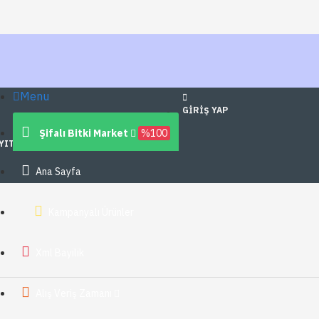
Menu
GIRIŞ YAP
Şifalı Bitki Market
%100
YIT OL
Ana Sayfa
Kampanyalı Ürünler
Xml Bayilik
Alış Veriş Zamanı