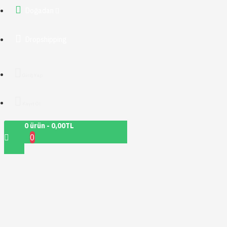
Doğadan
Dropshipping
Giriş Yap
Kayıt Ol
0 ürün - 0,00TL
0