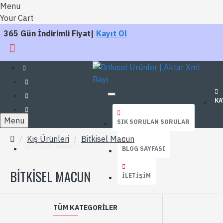
Menu
Your Cart
365 Gün İndirimli Fiyat|
Kayıt Ol
KA
Menu
SIK SORULAN SORULAR
Kış Ürünleri
Bitkisel Macun
BITKISEL MARKET
BLOG SAYFASI
BITKISEL MACUN
İLETIŞIM
TÜM KATEGORILER