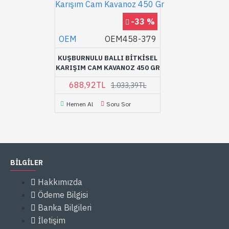
-33 %
OEM
OEM458-379
KUŞBURNULU BALLI BITKISEL
KARIŞIM CAM KAVANOZ 450 GR
688,92TL
1.033,39TL
Hemen Al
Soru Sor
BİLGİLER
Hakkımızda
Ödeme Bilgisi
Banka Bilgileri
İletişim