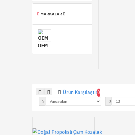
MARKALAR
OEM
Ürün Karşılaştır
0
Sırala:
Göster: