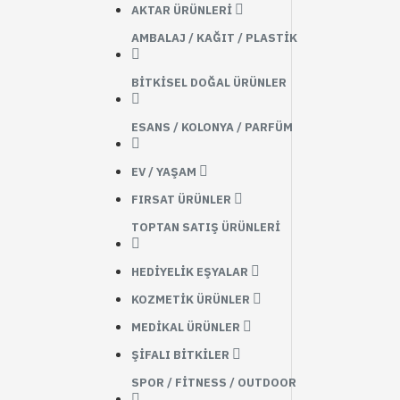
AKTAR ÜRÜNLERI
AMBALAJ / KAĞIT / PLASTIK
BITKISEL DOĞAL ÜRÜNLER
ESANS / KOLONYA / PARFÜM
EV / YAŞAM
FIRSAT ÜRÜNLER
TOPTAN SATIŞ ÜRÜNLERI
HEDIYELIK EŞYALAR
KOZMETIK ÜRÜNLER
MEDIKAL ÜRÜNLER
ŞIFALI BITKILER
SPOR / FITNESS / OUTDOOR