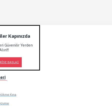
kiler Kapınızda
eri Güvenilir Yerden
Alın!!!
RIŞE BAŞLA
eri
, Dökme Kına
, Dövme