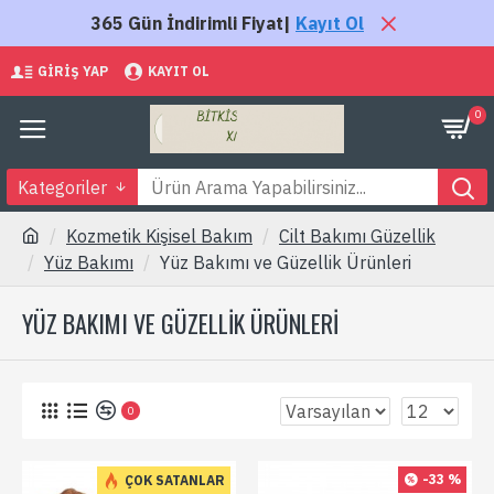
365 Gün İndirimli Fiyat|
Kayıt Ol
GIRIŞ YAP
KAYIT OL
0
Kategoriler
Kozmetik Kişisel Bakım
Cilt Bakımı Güzellik
Yüz Bakımı
Yüz Bakımı ve Güzellik Ürünleri
YÜZ BAKIMI VE GÜZELLIK ÜRÜNLERI
0
-33 %
ÇOK SATANLAR