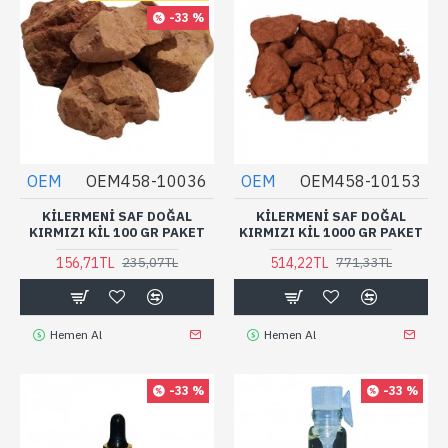
-33 %
OEM
OEM458-10036
OEM
OEM458-10153
KILERMENI SAF DOĞAL
KILERMENI SAF DOĞAL
KIRMIZI KIL 100 GR PAKET
KIRMIZI KIL 1000 GR PAKET
156,71TL
514,22TL
235,07TL
771,33TL
Hemen Al
Hemen Al
-33 %
-33 %