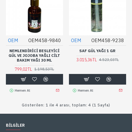
OEM
OEM458-9840
OEM
OEM458-9238
NEMLENDIRICI BESLEYICI
SAF GÜL YAĞI 1 GR
GÜL VE JOJOBA YAĞLI CILT
3.015,36TL
4.523,03TL
BAKIM YAĞI 30 ML
799,02TL
1.198,53TL
Hemen Al
Hemen Al
Gösterilen: 1 ile 4 arası, toplam: 4 (1 Sayfa)
BİLGİLER