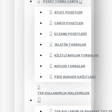
POŞET TORBA ÇANTA
ATLET POŞETLER
ÇANTA POŞETLER
ECZANE POŞETLERI
JELATIN TORBALAR
KILITLI NAYLON TORBALAR
NAYLON TORBALAR
PIDE BURGER KAĞITLARI
TEK KULLANIMLIK MALZEMELER
TEK KULLANIMLIK BAHARAT TUZ Ş