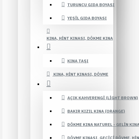
TURUNCU GIDA BOYASI
YEŞIL GIDA BOYASI
KINA, HINT KINASI, DÖKME KINA
KINA TAŞI
KINA, HINT KINASI, DÖVME
AÇIK KAHVERENGI (LIGHT BROWN)
BAKIR KIZIL KINA (ORANGE)
DÖKME KINA NATUREL - GELIN KIN
DÖVME KINASI, GEÇICI DÖVME, HI