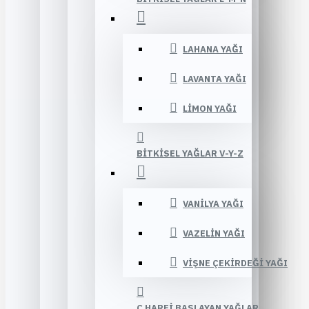
LAHANA YAĞI
LAVANTA YAĞI
LIMON YAĞI
BITKISEL YAĞLAR V-Y-Z
VANILYA YAĞI
VAZELIN YAĞI
VIŞNE ÇEKIRDEĞI YAĞI
Ç HARFI BAŞLAYAN YAĞLAR