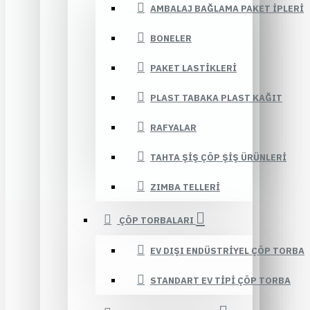
AMBALAJ BAĞLAMA PAKET İPLERI
BONELER
PAKET LASTIKLERI
PLAST TABAKA PLAST KAĞIT
RAFYALAR
TAHTA ŞIŞ ÇÖP ŞIŞ ÜRÜNLERI
ZIMBA TELLERI
ÇÖP TORBALARI
EV DIŞI ENDÜSTRIYEL ÇÖP TORBA
STANDART EV TIPI ÇÖP TORBA