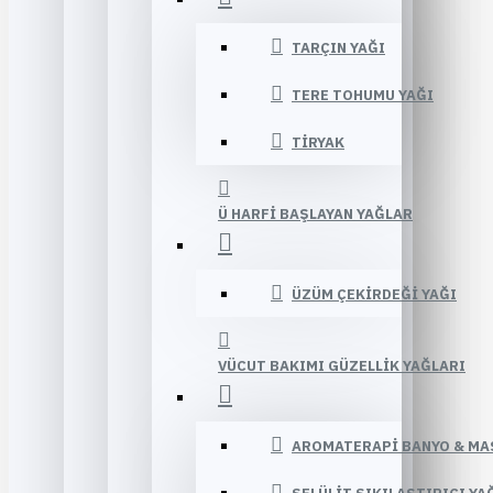
TARÇIN YAĞI
TERE TOHUMU YAĞI
TIRYAK
Ü HARFI BAŞLAYAN YAĞLAR
ÜZÜM ÇEKIRDEĞI YAĞI
VÜCUT BAKIMI GÜZELLIK YAĞLARI
AROMATERAPI BANYO & MA