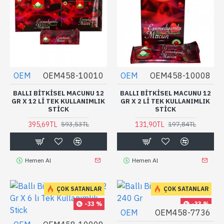
OEM
OEM458-10010
OEM
OEM458-10008
BALLI BITKISEL MACUNU 12
BALLI BITKISEL MACUNU 12
GR X 12 LI TEK KULLANIMLIK
GR X 2 LI TEK KULLANIMLIK
STICK
STICK
395,69TL
131,90TL
593,53TL
197,84TL
Hemen Al
Hemen Al
ÇOK SATANLAR
ÇOK SATANLAR
-33 %
-33 %
OEM
OEM458-7736