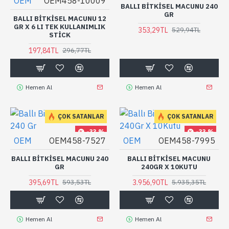
OEM
OEM458-10009
BALLI BITKISEL MACUNU 240
GR
BALLI BITKISEL MACUNU 12
GR X 6 LI TEK KULLANIMLIK
353,29TL
529,94TL
STICK
197,84TL
296,77TL
Hemen Al
Hemen Al
ÇOK SATANLAR
ÇOK SATANLAR
-33 %
-33 %
OEM
OEM458-7527
OEM
OEM458-7995
BALLI BITKISEL MACUNU 240
BALLI BITKISEL MACUNU
GR
240GR X 10KUTU
395,69TL
3.956,90TL
593,53TL
5.935,35TL
Hemen Al
Hemen Al