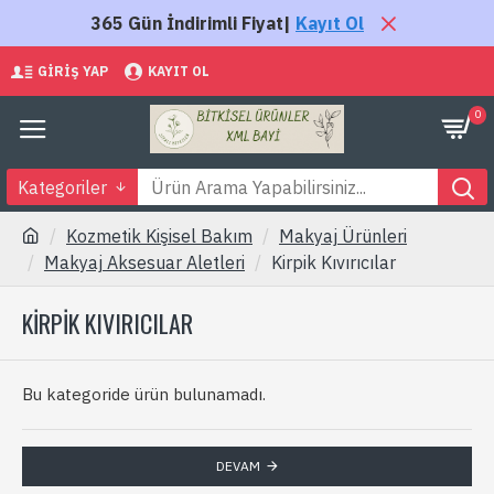
365 Gün İndirimli Fiyat|
Kayıt Ol
GIRIŞ YAP
KAYIT OL
0
Kategoriler
Kozmetik Kişisel Bakım
Makyaj Ürünleri
Makyaj Aksesuar Aletleri
Kirpik Kıvırıcılar
KIRPIK KIVIRICILAR
Bu kategoride ürün bulunamadı.
DEVAM