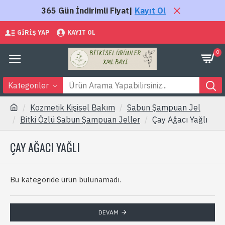
365 Gün İndirimli Fiyat|
Kayıt Ol
GIRIŞ YAP
KAYIT OL
0
Kategoriler
Kozmetik Kişisel Bakım
Sabun Şampuan Jel
Bitki Özlü Sabun Şampuan Jeller
Çay Ağacı Yağlı
ÇAY AĞACI YAĞLI
Bu kategoride ürün bulunamadı.
DEVAM