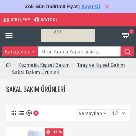
365 Gün İndirimli Fiyat|
Kayıt Ol
GIRIŞ YAP
KAYIT OL
0
Kategoriler
Kozmetik Kişisel Bakım
Tıraş ve Kişisel Bakım
Sakal Bakım Ürünleri
SAKAL BAKIM ÜRÜNLERI
0
-33 %