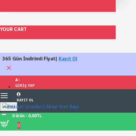
YOUR CART
365 Gün İndirimli Fiyat|
Kayıt Ol
GIRIŞ YAP
KAYIT OL
Menu
0 ürün - 0,00TL
Markalar
OFÇAY
0