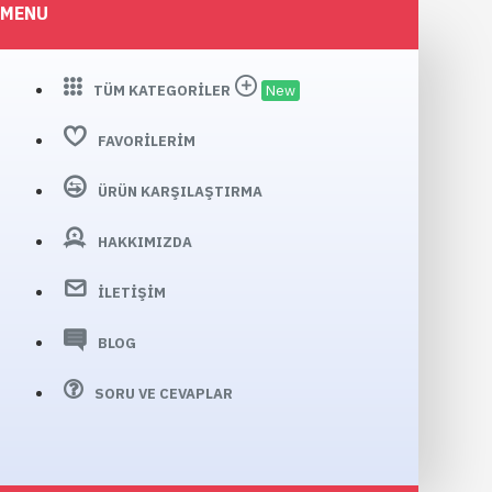
MENU
TÜM KATEGORILER
New
FAVORILERIM
ÜRÜN KARŞILAŞTIRMA
HAKKIMIZDA
İLETIŞIM
BLOG
SORU VE CEVAPLAR