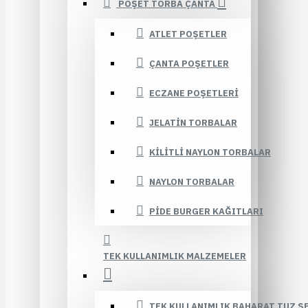
POŞET TORBA ÇANTA
ATLET POŞETLER
ÇANTA POŞETLER
ECZANE POŞETLERI
JELATIN TORBALAR
KILITLI NAYLON TORBALAR
NAYLON TORBALAR
PIDE BURGER KAĞITLARI
TEK KULLANIMLIK MALZEMELER
TEK KULLANIMLIK BAHARAT TUZ Ş