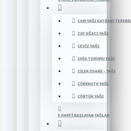
ÇAM YAĞI KATRANI TEREBE
ÇAY AĞACI YAĞI
CEVIZ YAĞI
CHIA TOHUMU YAĞI
ÇILEK ESANS - YAĞI
ÇÖREKOTU YAĞI
ÇÖRTÜK YAĞI
E HARFI BAŞLAYAN YAĞLAR