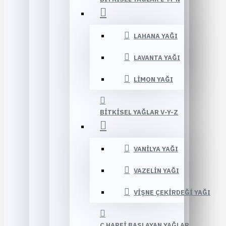
LAHANA YAĞI
LAVANTA YAĞI
LIMON YAĞI
BITKISEL YAĞLAR V-Y-Z
VANILYA YAĞI
VAZELIN YAĞI
VIŞNE ÇEKIRDEĞI YAĞI
Ç HARFI BAŞLAYAN YAĞLAR