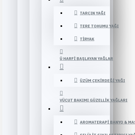
TARÇIN YAĞI
TERE TOHUMU YAĞI
TIRYAK
Ü HARFI BAŞLAYAN YAĞLAR
ÜZÜM ÇEKIRDEĞI YAĞI
VÜCUT BAKIMI GÜZELLIK YAĞLARI
AROMATERAPI BANYO & MA