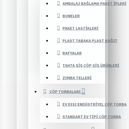
AMBALAJ BAĞLAMA PAKET İPLERI
BONELER
PAKET LASTIKLERI
PLAST TABAKA PLAST KAĞIT
RAFYALAR
TAHTA ŞIŞ ÇÖP ŞIŞ ÜRÜNLERI
ZIMBA TELLERI
ÇÖP TORBALARI
EV DIŞI ENDÜSTRIYEL ÇÖP TORBA
STANDART EV TIPI ÇÖP TORBA