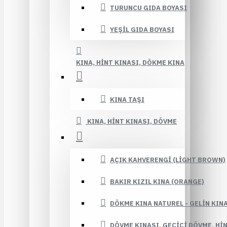
TURUNCU GIDA BOYASI
YEŞIL GIDA BOYASI
KINA, HINT KINASI, DÖKME KINA
KINA TAŞI
KINA, HINT KINASI, DÖVME
AÇIK KAHVERENGI (LIGHT BROWN)
BAKIR KIZIL KINA (ORANGE)
DÖKME KINA NATUREL - GELIN KIN
DÖVME KINASI, GEÇICI DÖVME, HI