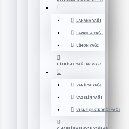
LAHANA YAĞI
LAVANTA YAĞI
LIMON YAĞI
BITKISEL YAĞLAR V-Y-Z
VANILYA YAĞI
VAZELIN YAĞI
VIŞNE ÇEKIRDEĞI YAĞI
Ç HARFI BAŞLAYAN YAĞLAR