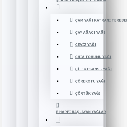
ÇAM YAĞI KATRANI TEREBE
ÇAY AĞACI YAĞI
CEVIZ YAĞI
CHIA TOHUMU YAĞI
ÇILEK ESANS - YAĞI
ÇÖREKOTU YAĞI
ÇÖRTÜK YAĞI
E HARFI BAŞLAYAN YAĞLAR