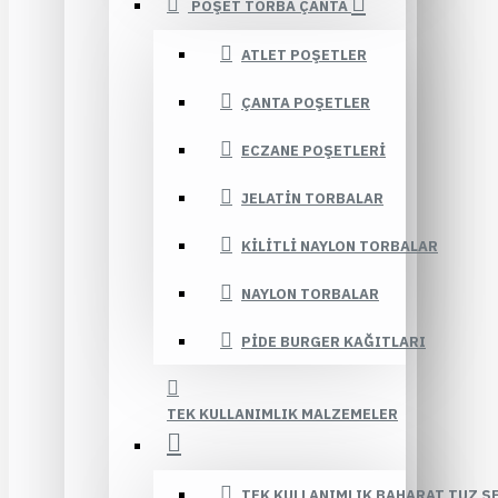
POŞET TORBA ÇANTA
ATLET POŞETLER
ÇANTA POŞETLER
ECZANE POŞETLERI
JELATIN TORBALAR
KILITLI NAYLON TORBALAR
NAYLON TORBALAR
PIDE BURGER KAĞITLARI
TEK KULLANIMLIK MALZEMELER
TEK KULLANIMLIK BAHARAT TUZ Ş