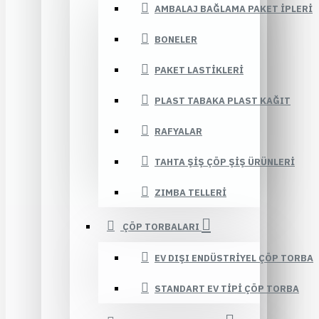
AMBALAJ BAĞLAMA PAKET İPLERI
BONELER
PAKET LASTIKLERI
PLAST TABAKA PLAST KAĞIT
RAFYALAR
TAHTA ŞIŞ ÇÖP ŞIŞ ÜRÜNLERI
ZIMBA TELLERI
ÇÖP TORBALARI
EV DIŞI ENDÜSTRIYEL ÇÖP TORBA
STANDART EV TIPI ÇÖP TORBA