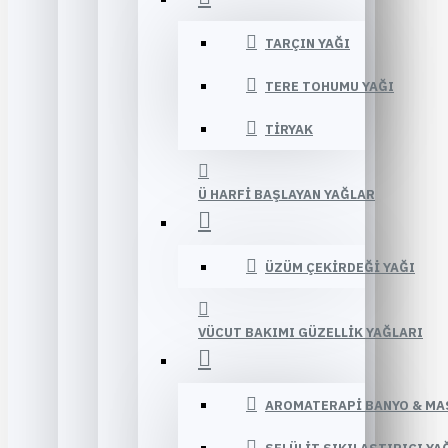
TARÇIN YAĞI
TERE TOHUMU YAĞI
TIRYAK
Ü HARFI BAŞLAYAN YAĞLAR
ÜZÜM ÇEKIRDEĞI YAĞI
VÜCUT BAKIMI GÜZELLIK YAĞLARI
AROMATERAPI BANYO & MA