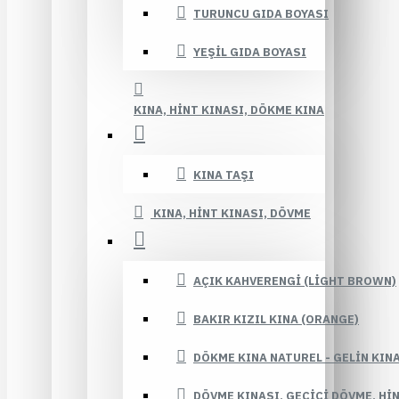
TURUNCU GIDA BOYASI
YEŞIL GIDA BOYASI
KINA, HINT KINASI, DÖKME KINA
KINA TAŞI
KINA, HINT KINASI, DÖVME
AÇIK KAHVERENGI (LIGHT BROWN)
BAKIR KIZIL KINA (ORANGE)
DÖKME KINA NATUREL - GELIN KIN
DÖVME KINASI, GEÇICI DÖVME, HI