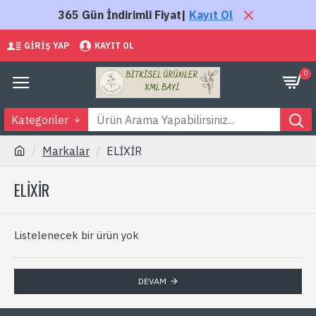
365 Gün İndirimli Fiyat|
Kayıt Ol
GIRIŞ YAP
KAYIT OL
0
Kategoriler
Markalar
ELİXİR
ELİXİR
Listelenecek bir ürün yok
DEVAM