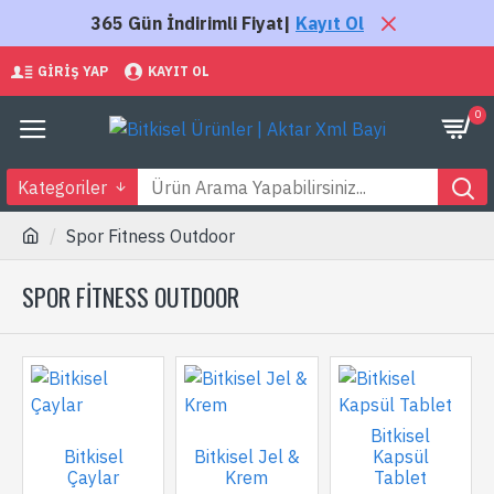
365 Gün İndirimli Fiyat|
Kayıt Ol
GIRIŞ YAP
KAYIT OL
0
Kategoriler
Spor Fitness Outdoor
SPOR FITNESS OUTDOOR
Bitkisel
Bitkisel
Bitkisel Jel &
Kapsül
Çaylar
Krem
Tablet