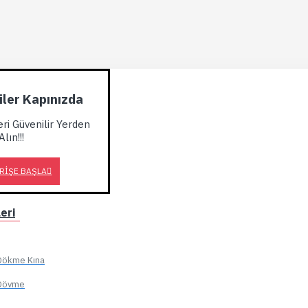
kiler Kapınızda
eri Güvenilir Yerden
Alın!!!
RIŞE BAŞLA
eri
, Dökme Kına
şlerinizde
, Dövme