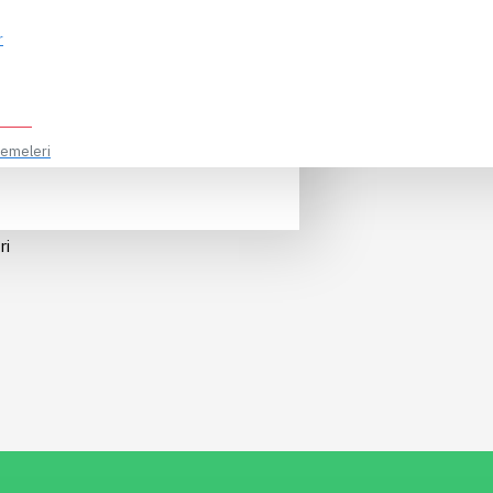
TLARI
r
zemeleri
n
.
a
ri
alzemeler
k
 +
k Meyve Tohumları