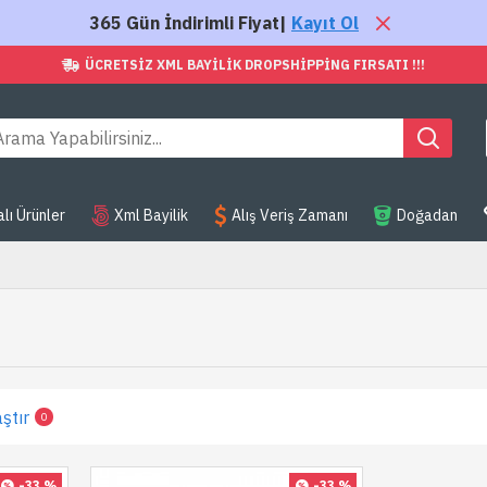
365 Gün İndirimli Fiyat|
Kayıt Ol
ÜCRETSIZ XML BAYILIK DROPSHIPPING FIRSATI !!!
ı Ürünler
Xml Bayilik
Alış Veriş Zamanı
Doğadan
ştır
0
-33 %
-33 %