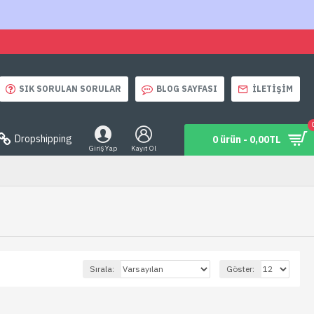
SIK SORULAN SORULAR
BLOG SAYFASI
İLETIŞIM
Dropshipping
0 ürün - 0,00TL
Giriş Yap
Kayıt Ol
Sırala:
Göster: