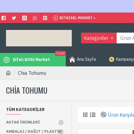
BITKISEL MARKET
Kategoriler
%100
Ana Sayfa
Kampanyal
Şifalı Bitki Market
Chia Tohumu
CHIA TOHUMU
TÜM KATEGORILER
Ürün Karşıla
AKTAR ÜRÜNLERI
AMBALAJ / KAĞIT / PLASTIK