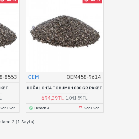
8-8553
OEM
OEM458-9614
AKET
DOĞAL CHIA TOHUMU 1000 GR PAKET
694,39TL
L
1.041,59TL
Soru Sor
Hemen Al
Soru Sor
oplam: 2 (1 Sayfa)