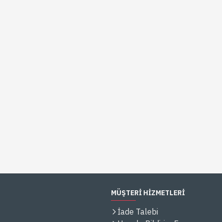
MÜŞTERİ HİZMETLERİ
İade Talebi