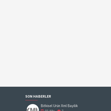
SON HABERLER
Bitkisel Ürün Xml Bayilik
02
Ağu
7