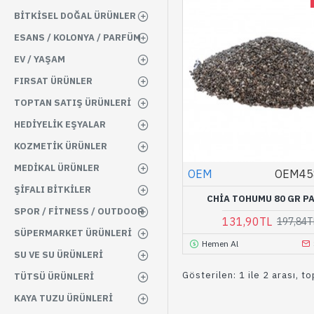
BITKISEL DOĞAL ÜRÜNLER
ESANS / KOLONYA / PARFÜM
EV / YAŞAM
FIRSAT ÜRÜNLER
TOPTAN SATIŞ ÜRÜNLERI
HEDIYELIK EŞYALAR
KOZMETIK ÜRÜNLER
MEDIKAL ÜRÜNLER
OEM
OEM45
ŞIFALI BITKILER
CHIA TOHUMU 80 GR P
SPOR / FITNESS / OUTDOOR
131,90TL
197,84T
SÜPERMARKET ÜRÜNLERI
Hemen Al
SU VE SU ÜRÜNLERI
Gösterilen: 1 ile 2 arası, t
TÜTSÜ ÜRÜNLERI
KAYA TUZU ÜRÜNLERI