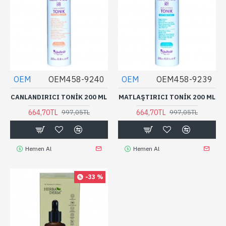
OEM
OEM458-9240
OEM
OEM458-9239
CANLANDIRICI TONIK 200 ML
MATLAŞTIRICI TONIK 200 ML
664,70TL
664,70TL
997,05TL
997,05TL
Hemen Al
Hemen Al
-33 %