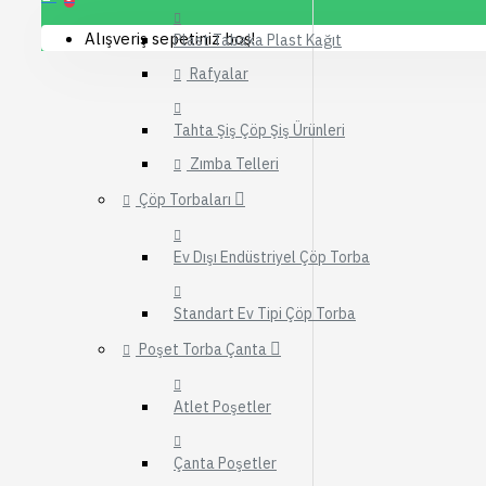
Ürünleri
Bitkisel Çay Toz K
Bitki Tohumları
Alışveriş sepetiniz boş!
Daha Fazla Göste
Biblo Tuz
Plast Tabaka Plast Kağıt
Acı Bakla Tohumu
Rafyalar
Sofralık Tuzlar
Esans Kolony
Acı Çehre Tohumu
Parfüm
Tuz Bakım Ürünleri
Tahta Şiş Çöp Şiş Ürünleri
Anason Tohumu
Alkolsüz Esans, M
Tuz Çeşitleri
Zımba Telleri
Ardıç Tohumu
Deodorantlar
Daha Fazla Göster
Çöp Torbaları
Tüm Ürünleri Gör
Kolonyalar
Tütsü ve Tütsülük
Sebze Tohumları
Ev Dışı Endüstriyel Çöp Torba
Parfümler
Tütsü Buhur Çeşitleri
Bamya Tohumu
Ev, Yaşam, Yap
Standart Ev Tipi Çöp Torba
Tütsü Buhur Kokuları
Dereotu Tohumu
Market
Poşet Torba Çanta
Tütsülük & Buhurdanlık
Havuç Tohumu
Yapı Market ve Hı
Atlet Poşetler
Ispanak Tohumu
Fırsat ve
Tüm Ürünleri Gör
Kampanyalar
Çanta Poşetler
En Çok Satılan Ür