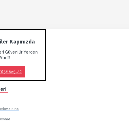
kiler Kapınızda
eri Güvenilir Yerden
Alın!!!
RIŞE BAŞLA
eri
, Dökme Kına
, Dövme